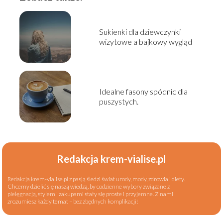
Sukienki dla dziewczynki
wizytowe a bajkowy wygląd
Idealne fasony spódnic dla
puszystych.
Redakcja krem-vialise.pl
Redakcja krem-vialise.pl z pasją śledzi świat urody, mody, zdrowia i diety.
Chcemy dzielić się naszą wiedzą, by codzienne wybory związane z
pielęgnacją, stylem i zakupami stały się proste i przyjemne. Z nami
zrozumiesz każdy temat – bez zbędnych komplikacji!