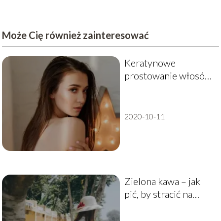
Może Cię również zainteresować
Keratynowe
prostowanie włosów
a farbowanie – kiedy
warto je wykonać?
2020-10-11
Zielona kawa – jak
pić, by stracić na
wadze