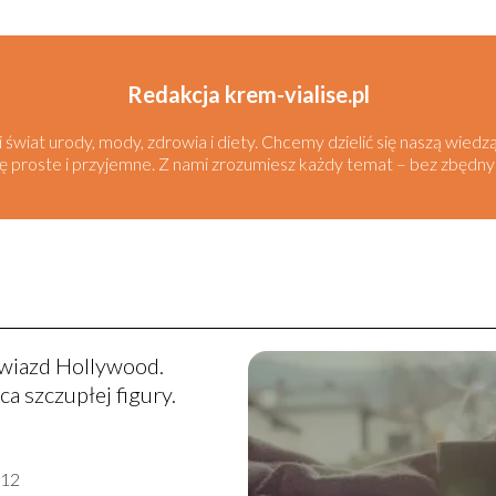
Redakcja krem-vialise.pl
zi świat urody, mody, zdrowia i diety. Chcemy dzielić się naszą wie
się proste i przyjemne. Z nami zrozumiesz każdy temat – bez zbędny
gwiazd Hollywood.
ca szczupłej figury.
-12