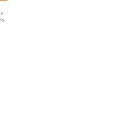
y.
to