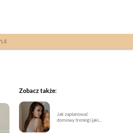
YLE
Zobacz także:
Jak zaplanować
domowy trening i jakie
akcesoria warto kupić?