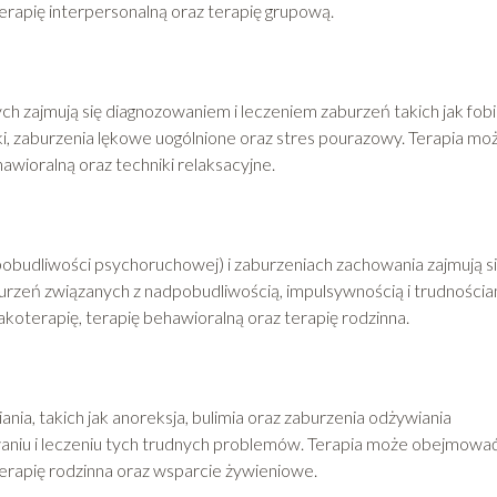
rapię interpersonalną oraz terapię grupową.
ch zajmują się diagnozowaniem i leczeniem zaburzeń takich jak fobi
i, zaburzenia lękowe uogólnione oraz stres pourazowy. Terapia mo
ioralną oraz techniki relaksacyjne.
obudliwości psychoruchowej) i zaburzeniach zachowania zajmują s
rzeń związanych z nadpobudliwością, impulsywnością i trudnościa
oterapię, terapię behawioralną oraz terapię rodzinna.
ania, takich jak anoreksja, bulimia oraz zaburzenia odżywiania
aniu i leczeniu tych trudnych problemów. Terapia może obejmowa
erapię rodzinna oraz wsparcie żywieniowe.