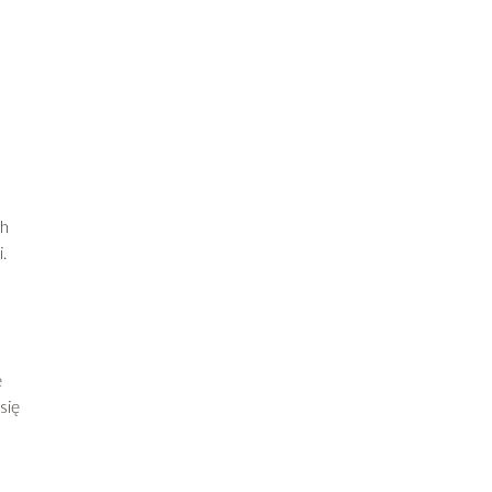
ch
.
ę
się