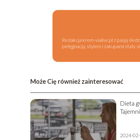
Redakcja krem-vialise.pl z pasją śled
pielęgnacją, stylem i zakupami stały 
Może Cię również zainteresować
Dieta 
Tajemni
2024-02