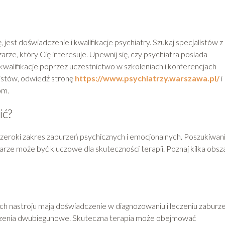
est doświadczenie i kwalifikacje psychiatry. Szukaj specjalistów z
e, który Cię interesuje. Upewnij się, czy psychiatra posiada
kwalifikacje poprzez uczestnictwo w szkoleniach i konferencjach
istów, odwiedź stronę
https://www.psychiatrzy.warszawa.pl/
i
om.
ić?
szeroki zakres zaburzeń psychicznych i emocjonalnych. Poszukiwan
zarze może być kluczowe dla skuteczności terapii. Poznaj kilka obs
iach nastroju mają doświadczenie w diagnozowaniu i leczeniu zaburz
burzenia dwubiegunowe. Skuteczna terapia może obejmować