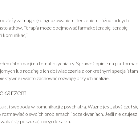
i młodzieży zajmują się diagnozowaniem i leczeniem różnorodnych
astolatków. Terapia może obejmować farmakoterapię, terapię
ń komunikacji.
łem informacji na temat psychiatry. Sprawdź opinie na platforma
omych lub rodzinę o ich doświadczenia z konkretnymi specjalistami
iektywne i warto zachować rozwagę przy ich analizie.
 lekarzem
takt i swoboda w komunikacji z psychiatrą. Ważne jest, abyś czuł si
ozmawiać o swoich problemach i oczekiwaniach. Jeśli nie czujesz 
 wahaj się poszukać innego lekarza.